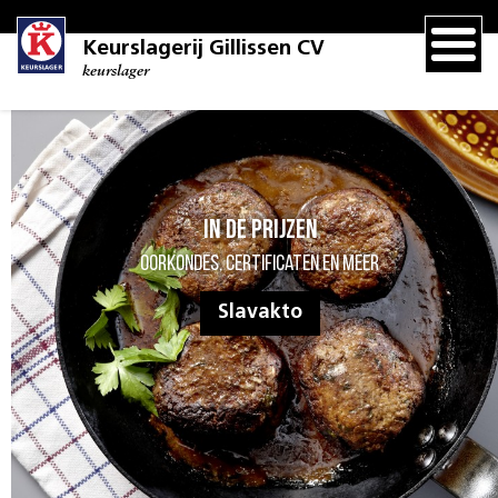
Keurslagerij Gillissen CV
keurslager
In de prijzen
Oorkondes, certificaten en meer
Slavakto