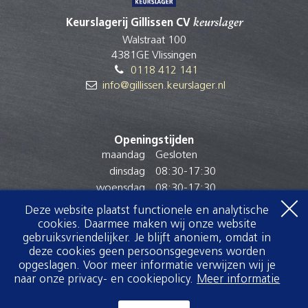
Keurslagerij Gillissen CV
keurslager
Walstraat 100
4381GE Vlissingen
0118 412 141
info@gillissen.keurslager.nl
Openingstijden
maandag
Gesloten
dinsdag
08:30
-
17:30
woensdag
08:30
-
17:30
donderdag
08:30
-
17:30
Deze website plaatst functionele en analytische
vrijdag
08:30
-
17:30
cookies. Daarmee maken wij onze website
gebruiksvriendelijker. Je blijft anoniem, omdat in
zaterdag
08:30
-
17:00
deze cookies geen persoonsgegevens worden
zondag
Gesloten
opgeslagen. Voor meer informatie verwijzen wij je
naar onze privacy- en cookiepolicy.
Meer informatie