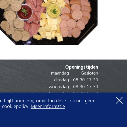
Openingstijden
maandag
Gesloten
dinsdag
08:30
-
17:30
woensdag
08:30
-
17:30
donderdag
08:30
-
17:30
vrijdag
08:30
-
17:30
Je blijft anoniem, omdat in deze cookies geen
 cookiepolicy.
Meer informatie
zaterdag
08:30
-
17:00
zondag
Gesloten