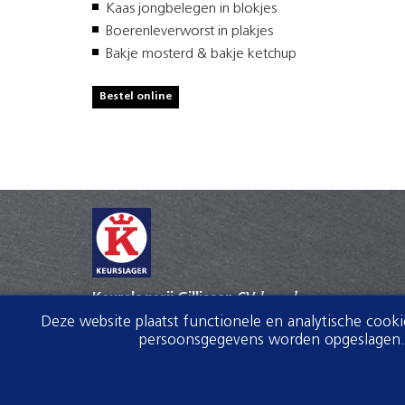
Kaas jongbelegen in blokjes
Boerenleverworst in plakjes
Bakje mosterd & bakje ketchup
Bestel online
Keurslagerij Gillissen CV
keurslager
Deze website plaatst functionele en analytische cook
Walstraat 100
persoonsgegevens worden opgeslagen. V
4381GE Vlissingen
0118 412 141
info@gillissen.keurslager.nl