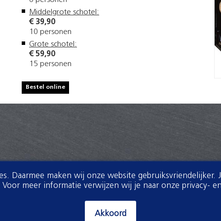
Middelgrote schotel:
€ 39,90
10 personen
Grote schotel:
€ 59,90
15 personen
Bestel online
ies. Daarmee maken wij onze website gebruiksvriendelijker. 
oor meer informatie verwijzen wij je naar onze privacy- en
Akkoord