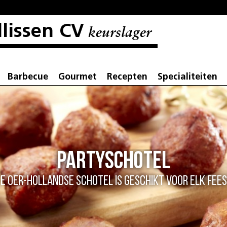
llissen CV
keurslager
Barbecue
Gourmet
Recepten
Specialiteiten
Partyschotel
e Oer-Hollandse schotel is geschikt voor elk fees