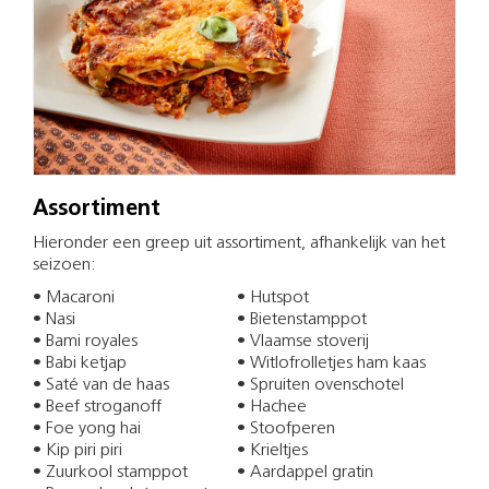
Assortiment
Hieronder een greep uit assortiment, afhankelijk van het
seizoen:
• Macaroni
• Hutspot
• Nasi
• Bietenstamppot
• Bami royales
• Vlaamse stoverij
• Babi ketjap
• Witlofrolletjes ham kaas
• Saté van de haas
• Spruiten ovenschotel
• Beef stroganoff
• Hachee
• Foe yong hai
• Stoofperen
• Kip piri piri
• Krieltjes
• Zuurkool stamppot
• Aardappel gratin