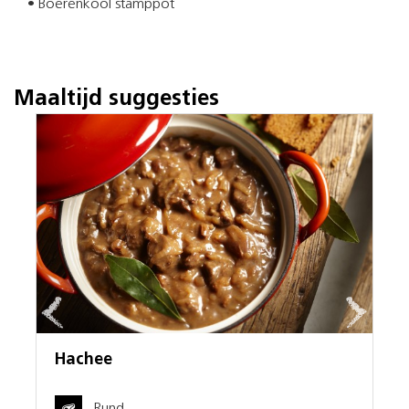
• Boerenkool stamppot
Maaltijd suggesties
Diamanthaas met qui