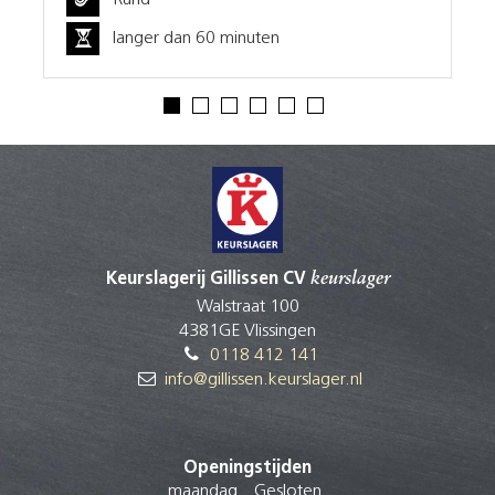
Rund
0 minuten
0-20 minuten
Keurslagerij Gillissen CV
keurslager
Walstraat 100
4381GE Vlissingen
0118 412 141
info@gillissen.keurslager.nl
Openingstijden
maandag
Gesloten