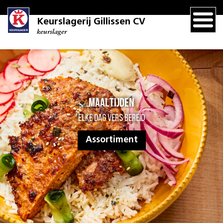
Keurslagerij Gillissen CV
keurslager
Maaltijden
Elke dag vers bereid
Assortiment