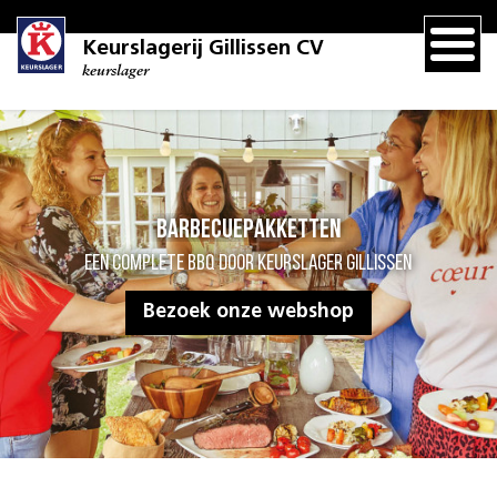
Keurslagerij Gillissen CV
keurslager
Barbecuepakketten
Een complete BBQ door Keurslager Gillissen
Bezoek onze webshop