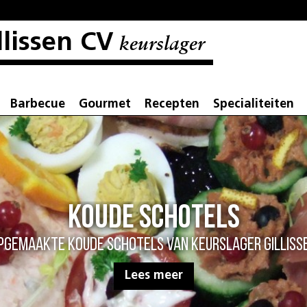
llissen CV
keurslager
Barbecue
Gourmet
Recepten
Specialiteiten
Koude schotels
pgemaakte koude schotels van Keurslager Gilliss
Lees meer