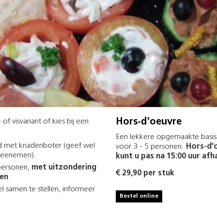
Hors-d'oeuvre
of visvariant of kies bij een
Een lekkere opgemaakte basis
ood met kruidenboter (geef wel
voor 3 - 5 personen.
Hors-d'
 meenemen).
kunt u pas na 15:00 uur afh
 personen,
met uitzondering
€ 29,90 per stuk
ren
.
el samen te stellen, informeer
Bestel online