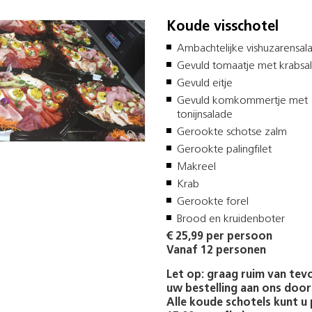
Koude visschotel
Ambachtelijke vishuzarensal
Gevuld tomaatje met krabsa
Gevuld eitje
Gevuld komkommertje met
tonijnsalade
Gerookte schotse zalm
Gerookte palingfilet
Makreel
Krab
Gerookte forel
Brood en kruidenboter
€ 25,99 per persoon
Vanaf 12 personen
Let op: graag ruim van tev
uw bestelling aan ons doo
Alle koude schotels kunt u 