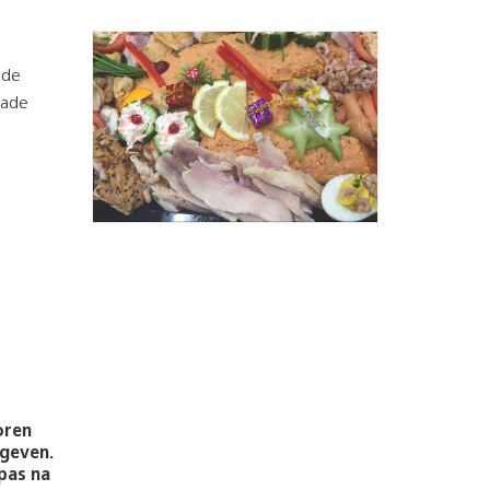
ade
lade
oren
rgeven.
pas na