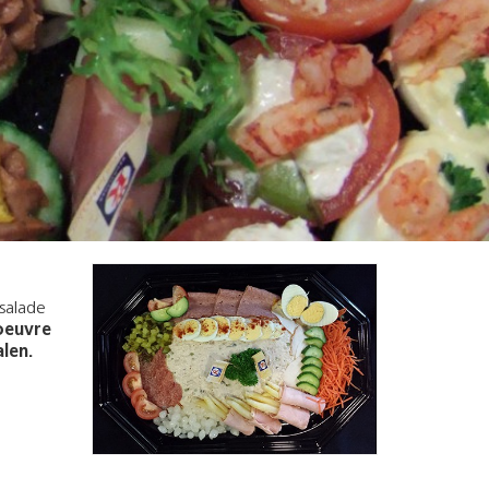
salade
oeuvre
alen.