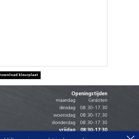
Download kleurplaat
Openingstijden
maandag
Gesloten
dinsdag
08:30
-
17:30
woensdag
08:30
-
17:30
donderdag
08:30
-
17:30
vrijdag
08:30
-
17:30
zaterdag
08:30
-
17:00