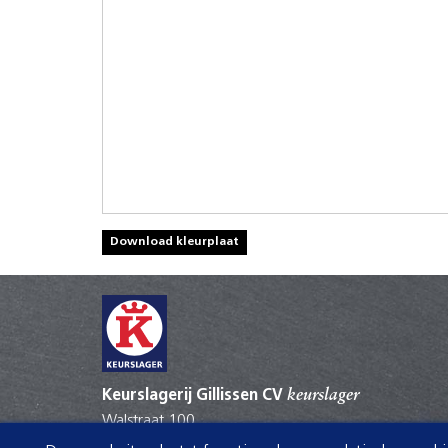
Download kleurplaat
Keurslagerij Gillissen CV
keurslager
Walstraat 100
4381GE Vlissingen