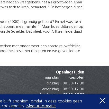
rs hadden vraagtekens, net als grootvader. Maar
t was toch te krap, benauwd.” En het begon al snel
leden (2000) al grondig gebeurd? En het was toch
ters hebben, meer ruimte.” Maar hoe? Uitbreiden op
an de Schelde. Dat bleek voor Gillissen inderdaad
 werken met onder meer een aparte rauwafdeling.
 moderne kassa met recepten en we geven iedere
Openingstijden
maandag
Gesloten
dinsdag
08:30
-
17:30
woensdag
08:30
-
17:30
donderdag
08:30
-
17:30
vrijdag
08:30
-
17:30
Je blijft anoniem, omdat in deze cookies geen
 cookiepolicy.
Meer informatie
zaterdag
08:30
-
17:00