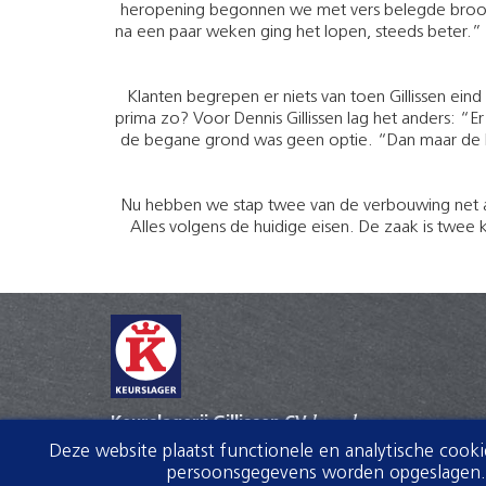
heropening begonnen we met vers belegde broodj
na een paar weken ging het lopen, steeds beter.” 
Klanten begrepen er niets van toen Gillissen ei
prima zo? Voor Dennis Gillissen lag het anders: “
de begane grond was geen optie. “Dan maar de luc
Nu hebben we stap twee van de verbouwing net a
Alles volgens de huidige eisen. De zaak is tw
Keurslagerij Gillissen CV
keurslager
Deze website plaatst functionele en analytische cook
Walstraat 100
persoonsgegevens worden opgeslagen. V
4381GE Vlissingen