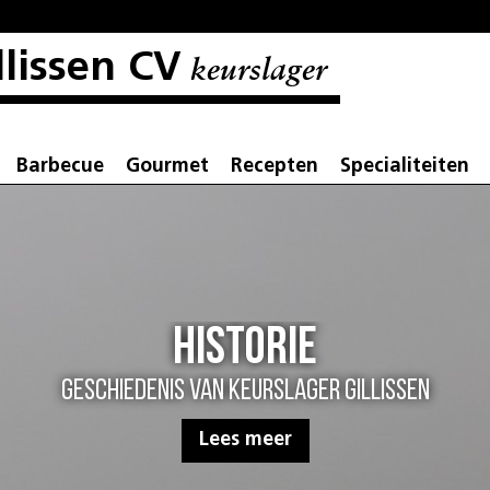
llissen CV
keurslager
Barbecue
Gourmet
Recepten
Specialiteiten
Historie
Geschiedenis van Keurslager Gillissen
Lees meer