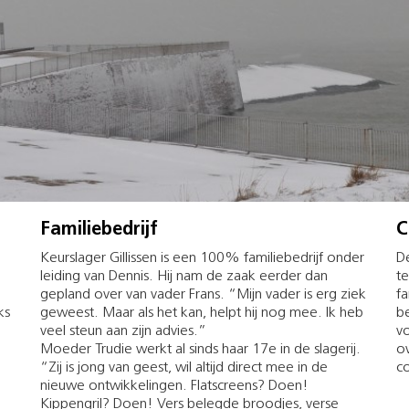
Familiebedrijf
C
Keurslager Gillissen is een 100% familiebedrijf onder
De
j
leiding van Dennis. Hij nam de zaak eerder dan
te
gepland over van vader Frans. “Mijn vader is erg ziek
fa
ks
geweest. Maar als het kan, helpt hij nog mee. Ik heb
be
veel steun aan zijn advies.”
v
Moeder Trudie werkt al sinds haar 17e in de slagerij.
o
“Zij is jong van geest, wil altijd direct mee in de
co
nieuwe ontwikkelingen. Flatscreens? Doen!
Kippengril? Doen! Vers belegde broodjes, verse