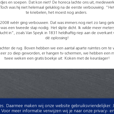
es en soepen. Dat kon niet! De horeca lachte ons uit, medewerke
Toch was hij niet helemaal gelukkig na de eerste verbouwing. “He
te kriebelen, het moest nog anders.
nd 2008 wéér ging verbouwen. Dat was immers nog niet zo lang ge
Er was een tweede stap nodig. Het slipte dicht. Ik wilde meer me
ht in”, zoals Van Speyk in 1831 heldhaftig riep aan de overkant v
dé oplossing!
chter de rug. Boven hebben we een aantal aparte ruimtes om te
ee keer zo diep geworden, er hangen tv-schermen, we hebben een
twee weken een gratis boekje uit: Koken met de keurslager!
ies. Daarmee maken wij onze website gebruiksvriendelijker. 
oor meer informatie verwijzen wij je naar onze privacy- en