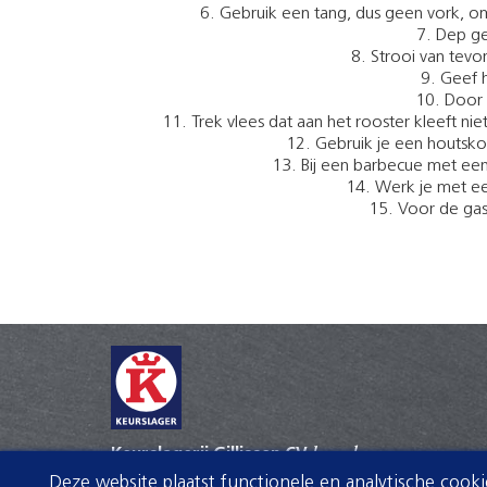
Gebruik een tang, dus geen vork, om
Dep ge
Strooi van tevor
Geef h
Door h
Trek vlees dat aan het rooster kleeft nie
Gebruik je een houtsko
Bij een barbecue met een
Werk je met ee
Voor de gas
Keurslagerij Gillissen CV
keurslager
Deze website plaatst functionele en analytische cook
Walstraat 100