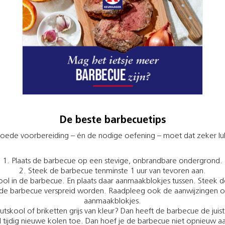
De beste barbecuetips
n goede voorbereiding – én de nodige oefening – moet dat zeker l
Plaats de barbecue op een stevige, onbrandbare ondergrond.
Steek de barbecue tenminste 1 uur van tevoren aan.
skool in de barbecue. En plaats daar aanmaakblokjes tussen. Stee
 de barbecue verspreid worden. Raadpleeg ook de aanwijzingen op
aanmaakblokjes.
skool of briketten grijs van kleur? Dan heeft de barbecue de juiste
tijdig nieuwe kolen toe. Dan hoef je de barbecue niet opnieuw aa