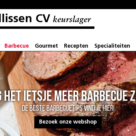
llissen CV
keurslager
Barbecue
Gourmet
Recepten
Specialiteiten