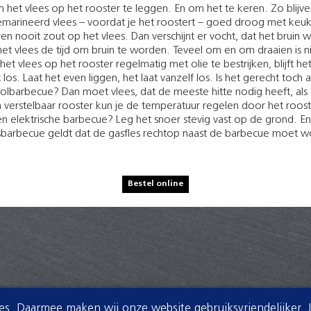
 het vlees op het rooster te leggen. En om het te keren. Zo blijv
marineerd vlees – voordat je het roostert – goed droog met keu
en nooit zout op het vlees. Dan verschijnt er vocht, dat het bruin 
et vlees de tijd om bruin te worden. Teveel om en om draaien is n
et vlees op het rooster regelmatig met olie te bestrijken, blijft he
t los. Laat het even liggen, het laat vanzelf los. Is het gerecht toc
olbarbecue? Dan moet vlees, dat de meeste hitte nodig heeft, al
 verstelbaar rooster kun je de temperatuur regelen door het rooste
n elektrische barbecue? Leg het snoer stevig vast op de grond. E
barbecue geldt dat de gasfles rechtop naast de barbecue moet w
Bestel online
ies. Daarmee maken wij onze website gebruiksvriendelijker. 