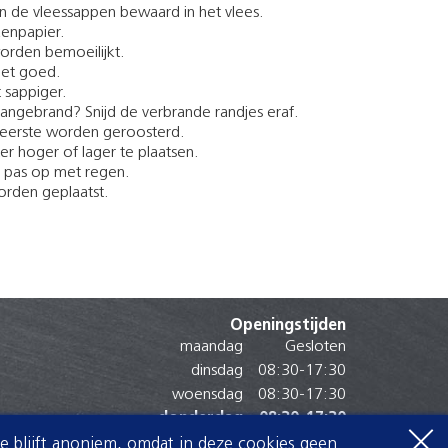
en de vleessappen bewaard in het vlees.
kenpapier.
worden bemoeilijkt.
iet goed.
t sappiger.
h aangebrand? Snijd de verbrande randjes eraf.
s eerste worden geroosterd.
r hoger of lager te plaatsen.
n pas op met regen.
orden geplaatst.
Openingstijden
maandag
Gesloten
dinsdag
08:30
-
17:30
woensdag
08:30
-
17:30
donderdag
08:30
-
17:30
vrijdag
08:30
-
17:30
Je blijft anoniem, omdat in deze cookies geen