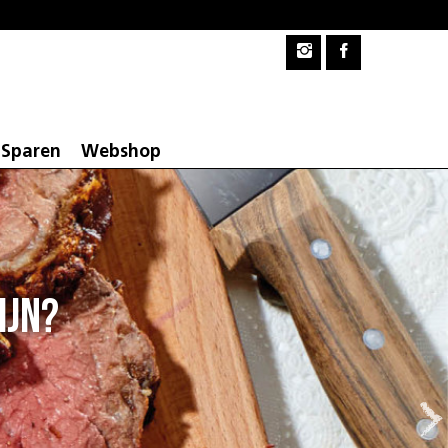
Sparen
Webshop
Barbecue
Samen lekker buiten eten
Barbecuespecialiteiten